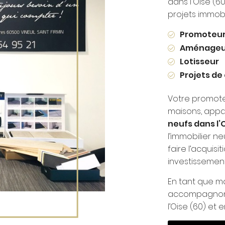
dans l'Oise (
projets immobil
Promoteur
Aménageu
Lotisseur
Projets de
Votre promote
maisons, appar
neufs dans l’
l’immobilier n
faire l’acquis
investissement 
En tant que m
accompagnon
l’Oise (60) et 