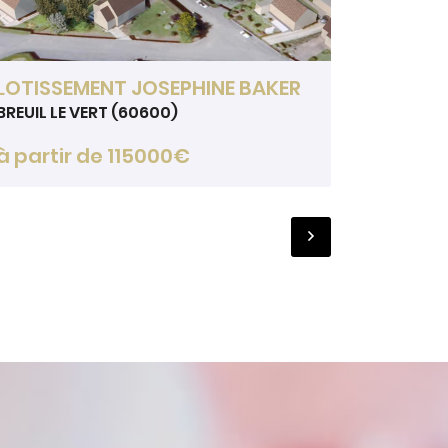
LOTISSEMENT JOSEPHINE BAKER
DOMAIN
BREUIL LE VERT (60600)
LABOISSI
à partir de 115000€
à part