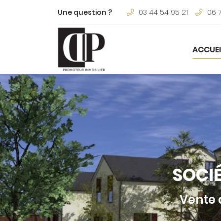
Une question ?
03 44 54 95 21
06 
18 Rue de la Duchesse de Chartres
60500 Vineuil-Saint-Firmin
03 44 54 95 21
ACCUEI
SOCI
Vente 