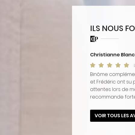
ILS NOUS F
Christianne Blan
Binôme complément
et Frédéric ont s
attentes lors de mo
recommande fort
VOIR TOUS LES A