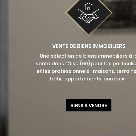
VENTE DE BIENS IMMOBILIERS
Une sélection de biens immobiliers à l
vente dans l’Oise (60) pour les particuli
et les professionnels : maisons, terrains
bâtir, appartements, bureaux…
BIENS À VENDRE