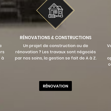
RÉNOVATIONS & CONSTRUCTIONS
a
Un projet de construction ou de
V
ers
rénovation ? Les travaux sont négociés
 à
par nos soins, la gestion se fait de A à Z.
o
o
RÉNOVATION