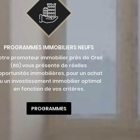
PROGRAMMES IMMOBILIERS NEUFS
otre promoteur immobilier près de Creil
(60) vous présente de réelles
pportunités immobilières, pour un achat
u un investissement immobilier optimal
en fonction de vos critères.
PROGRAMMES