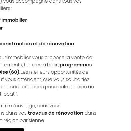
60) vous accompagne dans tous vos
iers :
 immobilier
r
 construction et de rénovation
ur immobilier vous propose la vente de
tements, terrains à bâtir,
programmes
Oise (60)
. Les meilleurs opportunités de
euf vous attendent, que vous souhaitiez
ition d’une résidence principale ou bien un
locatif.
aître d’ouvrage, nous vous
s dans vos
travaux de rénovation
dans
en région parisienne.