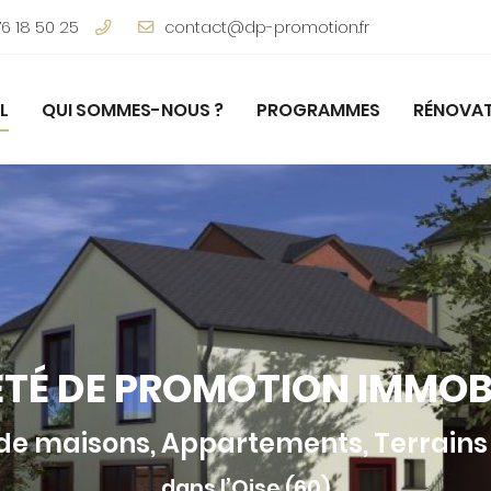
76 18 50 25
L
QUI SOMMES-NOUS ?
PROGRAMMES
RÉNOVA
ÉTÉ DE PROMOTION IMMOBI
de maisons, Appartements, Terrains 
dans l’Oise (60)