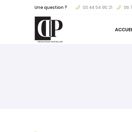
Une question ?
03 44 54 95 21
06 
18 Rue de la Duchesse de Chartres
60500 Vineuil-Saint-Firmin
03 44 54 95 21
ACCUEI