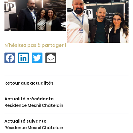
N'hésitez pas à partager !
Retour aux actualités
ACCUEIL
Une question
Actualité précédente
 SOMMES-NOUS ?
Résidence Mesnil Châtelain
03 44 54 95 2
PROGRAMMES
Actualité suivante
Résidence Mesnil Châtelain
RÉNOVATION