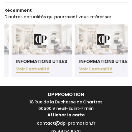
Récemment
AVIS
D'autres actualités qui pourraient vous intéresser
Rejoignez-nou
ACTUALITÉS
CONTACT
INFORMATIONS UTILES
INFORMATIONS UTILES
Voir l'actualité
Voir l'actualité
DP PROMOTION
18 Rue de la Duchesse de Chartres
60500 Vineuil-Saint-Firmin
Afficher la carte
03 44 54 95 21