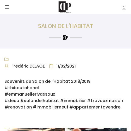


18 Rue de la Duchesse de Chartres
60500 Vineuil-Saint-Firmin
03 44 54 95 21
SALON DE L'HABITAT

Frédéric DELAGE
11/02/2021


Souvenirs du Salon de l'Habitat 2018/2019
#thibautchanel
#emmanuellerivassoux
#deco #salondelhabitat #immobilier #travauxmaison
#renovation #immobilierneuf #appartementavendre