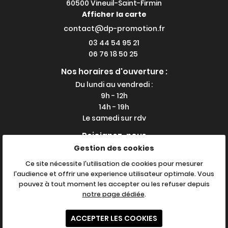
60500 Vineuil-Saint-Firmin
Afficher la carte
03 44 54 95 21
06 76 18 50 25
Nos horaires d'ouverture :
Du lundi au vendredi :
9h - 12h
14h - 19h
Le samedi sur rdv
Rejoignez-nous
Gestion des cookies
Ce site nécessite l'utilisation de cookies pour mesurer
l'audience et offrir une experience utilisateur optimale. Vous
Mentions Légales
pouvez à tout moment les accepter ou les refuser depuis
Conditions générales d'utilisation
notre page dédiée
.
Politique de confidentialité
Gestion des cookies
ACCEPTER LES COOKIES