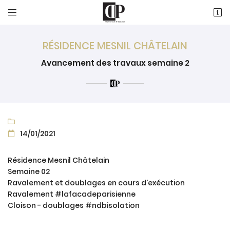


18 Rue de la Duchesse de Chartres
60500 Vineuil-Saint-Firmin
03 44 54 95 21
RÉSIDENCE MESNIL CHÂTELAIN
Avancement des travaux semaine 2

14/01/2021

Résidence Mesnil Châtelain
Semaine 02
Ravalement et doublages en cours d'exécution
Ravalement #lafacadeparisienne
Cloison - doublages #ndbisolation