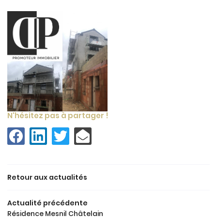
N'hésitez pas à partager !
ACCUEIL
Une question
Retour aux actualités
 SOMMES-NOUS ?
Actualité précédente
03 44 54 95 2
PROGRAMMES
Résidence Mesnil Châtelain