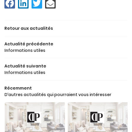
 SOMMES-NOUS ?
03 44 54 95 2
PROGRAMMES
Retour aux actualités
RÉNOVATION
Actualité précédente
Informations utiles
AVIS
Rejoignez-nou
ACTUALITÉS
Actualité suivante
Informations utiles
CONTACT
Récemment
D'autres actualités qui pourraient vous intéresser