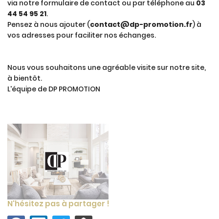
via notre formulaire de contact ou par téléphone au
03
44 54 95 21
.
Pensez à nous ajouter (
contact@dp-promotion.fr
) à
vos adresses pour faciliter nos échanges.
Nous vous souhaitons une agréable visite sur notre site,
à bientôt.
L'équipe de DP PROMOTION
N'hésitez pas à partager !
ACCUEIL
Une question