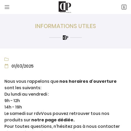


18 Rue de la Duchesse de Chartres
60500 Vineuil-Saint-Firmin
03 44 54 95 21
INFORMATIONS UTILES

01/03/2025

Nous vous rappelons que
nos horaires d'ouverture
sont les suivants:
Du lundi au vendredi :
9h - 12h
14h - 19h
Le samedi sur rdvVous pouvez retrouver tous nos
produits sur
notre page dédiée.
Pour toutes questions, n'hésitez pas à nous contacter